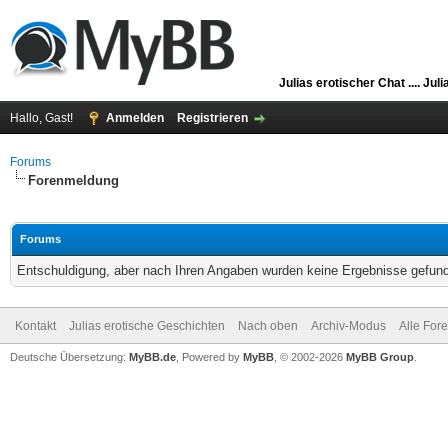
Julias erotischer Chat ....
Juli
Hallo, Gast!
Anmelden
Registrieren
Forums
Forenmeldung
Forums
Entschuldigung, aber nach Ihren Angaben wurden keine Ergebnisse gefunde
Kontakt
Julias erotische Geschichten
Nach oben
Archiv-Modus
Alle For
Deutsche Übersetzung:
MyBB.de
, Powered by
MyBB
, © 2002-2026
MyBB Group
.