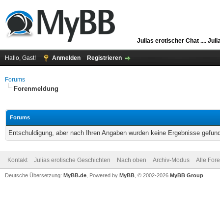
Julias erotischer Chat ....
Juli
Hallo, Gast!
Anmelden
Registrieren
Forums
Forenmeldung
Forums
Entschuldigung, aber nach Ihren Angaben wurden keine Ergebnisse gefunde
Kontakt
Julias erotische Geschichten
Nach oben
Archiv-Modus
Alle For
Deutsche Übersetzung:
MyBB.de
, Powered by
MyBB
, © 2002-2026
MyBB Group
.