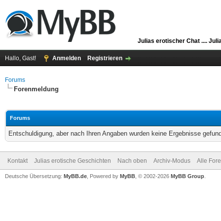
Julias erotischer Chat ....
Juli
Hallo, Gast!
Anmelden
Registrieren
Forums
Forenmeldung
Forums
Entschuldigung, aber nach Ihren Angaben wurden keine Ergebnisse gefunde
Kontakt
Julias erotische Geschichten
Nach oben
Archiv-Modus
Alle For
Deutsche Übersetzung:
MyBB.de
, Powered by
MyBB
, © 2002-2026
MyBB Group
.