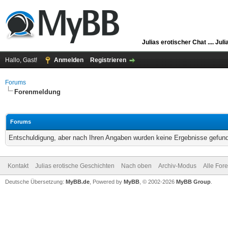
Julias erotischer Chat ....
Juli
Hallo, Gast!
Anmelden
Registrieren
Forums
Forenmeldung
Forums
Entschuldigung, aber nach Ihren Angaben wurden keine Ergebnisse gefunde
Kontakt
Julias erotische Geschichten
Nach oben
Archiv-Modus
Alle For
Deutsche Übersetzung:
MyBB.de
, Powered by
MyBB
, © 2002-2026
MyBB Group
.