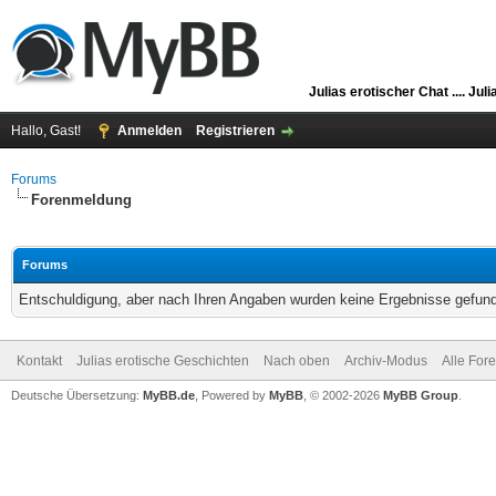
Julias erotischer Chat ....
Juli
Hallo, Gast!
Anmelden
Registrieren
Forums
Forenmeldung
Forums
Entschuldigung, aber nach Ihren Angaben wurden keine Ergebnisse gefunde
Kontakt
Julias erotische Geschichten
Nach oben
Archiv-Modus
Alle For
Deutsche Übersetzung:
MyBB.de
, Powered by
MyBB
, © 2002-2026
MyBB Group
.