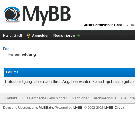
Julias erotischer Chat ....
Juli
Hallo, Gast!
Anmelden
Registrieren
Forums
Forenmeldung
Forums
Entschuldigung, aber nach Ihren Angaben wurden keine Ergebnisse gefunde
Kontakt
Julias erotische Geschichten
Nach oben
Archiv-Modus
Alle For
Deutsche Übersetzung:
MyBB.de
, Powered by
MyBB
, © 2002-2026
MyBB Group
.