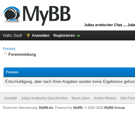
Julias erotischer Chat ....
Juli
Hallo, Gast!
Anmelden
Registrieren
Forums
Forenmeldung
Forums
Entschuldigung, aber nach Ihren Angaben wurden keine Ergebnisse gefunde
Kontakt
Julias erotische Geschichten
Nach oben
Archiv-Modus
Alle For
Deutsche Übersetzung:
MyBB.de
, Powered by
MyBB
, © 2002-2026
MyBB Group
.