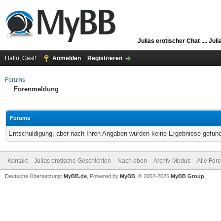
Julias erotischer Chat ....
Juli
Hallo, Gast!
Anmelden
Registrieren
Forums
Forenmeldung
Forums
Entschuldigung, aber nach Ihren Angaben wurden keine Ergebnisse gefunde
Kontakt
Julias erotische Geschichten
Nach oben
Archiv-Modus
Alle For
Deutsche Übersetzung:
MyBB.de
, Powered by
MyBB
, © 2002-2026
MyBB Group
.