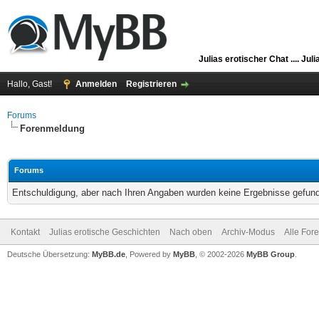
Julias erotischer Chat ....
Juli
Hallo, Gast!
Anmelden
Registrieren
Forums
Forenmeldung
Forums
Entschuldigung, aber nach Ihren Angaben wurden keine Ergebnisse gefunde
Kontakt
Julias erotische Geschichten
Nach oben
Archiv-Modus
Alle For
Deutsche Übersetzung:
MyBB.de
, Powered by
MyBB
, © 2002-2026
MyBB Group
.