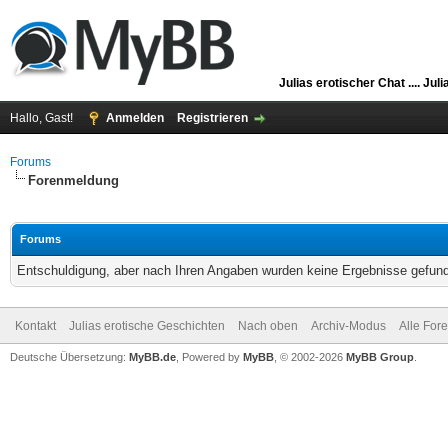
Julias erotischer Chat ....
Juli
Hallo, Gast!
Anmelden
Registrieren
Forums
Forenmeldung
Forums
Entschuldigung, aber nach Ihren Angaben wurden keine Ergebnisse gefunde
Kontakt
Julias erotische Geschichten
Nach oben
Archiv-Modus
Alle For
Deutsche Übersetzung:
MyBB.de
, Powered by
MyBB
, © 2002-2026
MyBB Group
.