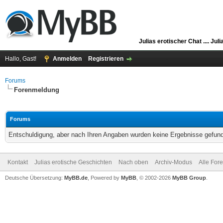
Julias erotischer Chat ....
Juli
Hallo, Gast!
Anmelden
Registrieren
Forums
Forenmeldung
Forums
Entschuldigung, aber nach Ihren Angaben wurden keine Ergebnisse gefunde
Kontakt
Julias erotische Geschichten
Nach oben
Archiv-Modus
Alle For
Deutsche Übersetzung:
MyBB.de
, Powered by
MyBB
, © 2002-2026
MyBB Group
.