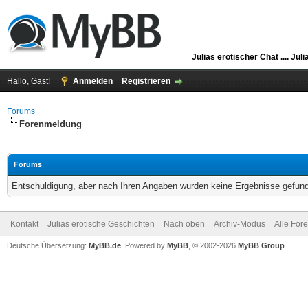
Julias erotischer Chat ....
Juli
Hallo, Gast!
Anmelden
Registrieren
Forums
Forenmeldung
Forums
Entschuldigung, aber nach Ihren Angaben wurden keine Ergebnisse gefunde
Kontakt
Julias erotische Geschichten
Nach oben
Archiv-Modus
Alle For
Deutsche Übersetzung:
MyBB.de
, Powered by
MyBB
, © 2002-2026
MyBB Group
.