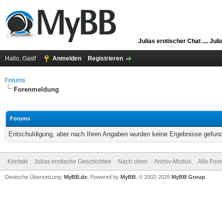
Julias erotischer Chat ....
Juli
Hallo, Gast!
Anmelden
Registrieren
Forums
Forenmeldung
Forums
Entschuldigung, aber nach Ihren Angaben wurden keine Ergebnisse gefunde
Kontakt
Julias erotische Geschichten
Nach oben
Archiv-Modus
Alle For
Deutsche Übersetzung:
MyBB.de
, Powered by
MyBB
, © 2002-2026
MyBB Group
.