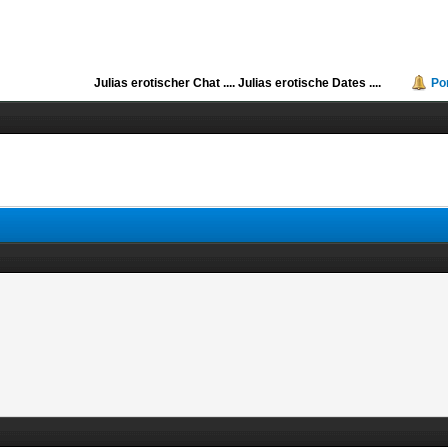
Julias erotischer Chat ....
Julias erotische Dates ....
Po