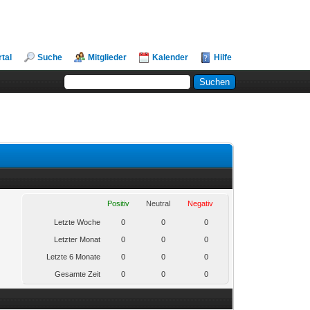
rtal
Suche
Mitglieder
Kalender
Hilfe
Positiv
Neutral
Negativ
Letzte Woche
0
0
0
Letzter Monat
0
0
0
Letzte 6 Monate
0
0
0
Gesamte Zeit
0
0
0