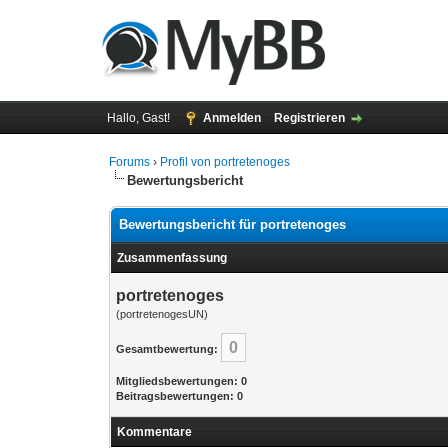
Hallo, Gast!
Anmelden
Registrieren
Forums
›
Profil von portretenoges
Bewertungsbericht
Bewertungsbericht für portretenoges
Zusammenfassung
portretenoges
(portretenogesUN)
0
Gesamtbewertung:
Mitgliedsbewertungen: 0
Beitragsbewertungen: 0
Kommentare