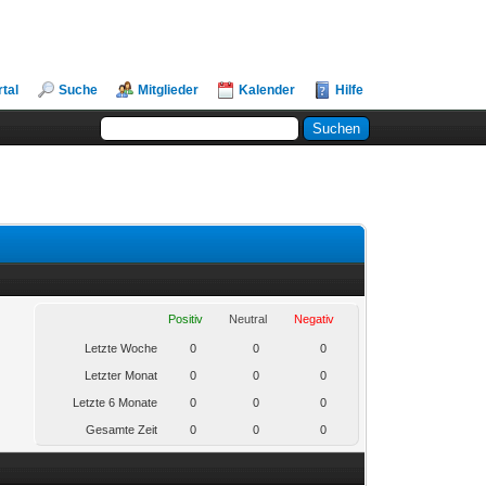
rtal
Suche
Mitglieder
Kalender
Hilfe
Positiv
Neutral
Negativ
Letzte Woche
0
0
0
Letzter Monat
0
0
0
Letzte 6 Monate
0
0
0
Gesamte Zeit
0
0
0