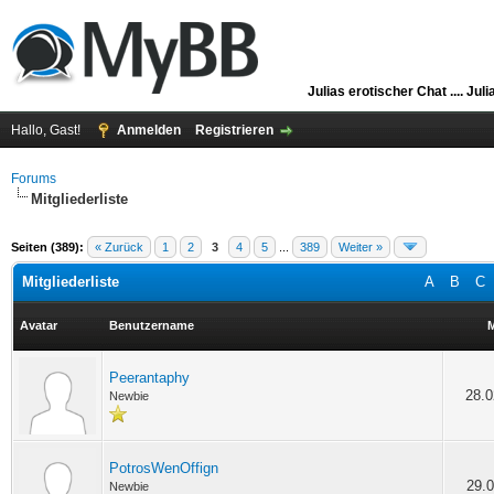
Julias erotischer Chat ....
Juli
Hallo, Gast!
Anmelden
Registrieren
Forums
Mitgliederliste
Seiten (389):
« Zurück
1
2
3
4
5
...
389
Weiter »
Mitgliederliste
A
B
C
Avatar
Benutzername
M
Peerantaphy
28.0
Newbie
PotrosWenOffign
29.0
Newbie