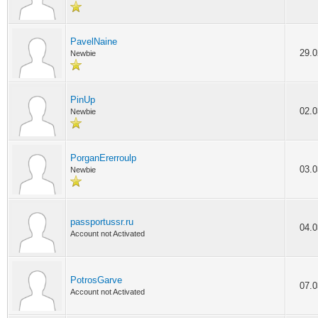
PavelNaine
29.0
Newbie
PinUp
02.0
Newbie
PorganErerroulp
03.0
Newbie
passportussr.ru
04.0
Account not Activated
PotrosGarve
07.0
Account not Activated