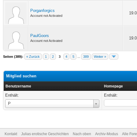
Porganforgics
19.0
Account not Activated
PaulGoors
19.0
Account not Activated
Seiten (389):
« Zurück
1
2
3
4
5
...
389
Weiter »
Mitglied suchen
Benutzername
Homepage
Enthält:
Enthält:
Benutzername
P
Kontakt
Julias erotische Geschichten
Nach oben
Archiv-Modus
Alle For