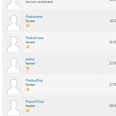
Account not Activated
Peteronene
15.0
Newbie
PedroAvata
16.0
Newbie
plaisp
17.0
Newbie
PeraturBog
17.0
Newbie
PranckPlant
18.0
Newbie