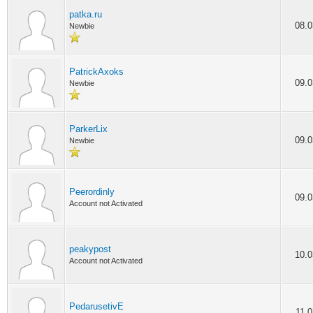
patka.ru
08.0
Newbie
PatrickAxoks
09.0
Newbie
ParkerLix
09.0
Newbie
Peerordinly
09.0
Account not Activated
peakypost
10.0
Account not Activated
PedarusetivE
11.0