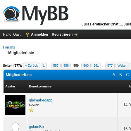
Julias erotischer Chat ....
Juli
Hallo, Gast!
Anmelden
Registrieren
Forums
Mitgliederliste
Seiten (577):
« Zurück
1
...
557
558
559
560
561
...
577
Weiter »
Mitgliederliste
A
B
C
Avatar
Benutzername
M
giaimakeoapp
14.0
Newbie
gubimKn
15.0