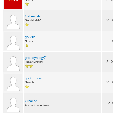
Gabrieltah
21.0
GabrieltahPO
go88tv
21.0
Newbie
greatsynergy74
21.0
Junior Member
go88xcocom
21.0
Newbie
GinaLed
22.0
Account not Activated