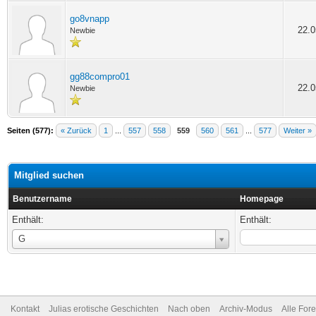
go8vnapp
22.0
Newbie
gg88compro01
22.0
Newbie
Seiten (577):
« Zurück
1
...
557
558
559
560
561
...
577
Weiter »
Mitglied suchen
Benutzername
Homepage
Enthält:
Enthält:
Benutzername
G
Kontakt
Julias erotische Geschichten
Nach oben
Archiv-Modus
Alle For