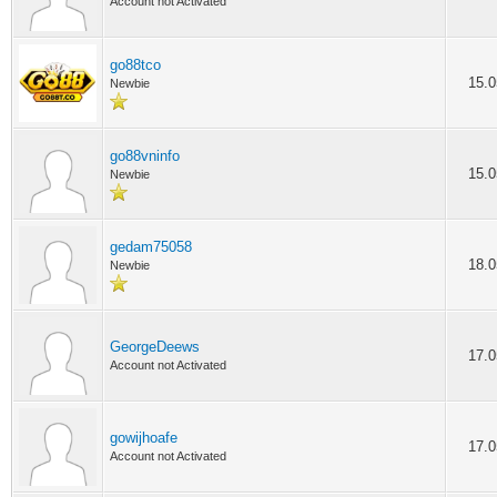
Account not Activated
go88tco
15.0
Newbie
go88vninfo
15.0
Newbie
gedam75058
18.0
Newbie
GeorgeDeews
17.0
Account not Activated
gowijhoafe
17.0
Account not Activated