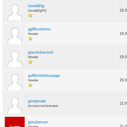
GeraldDig
18.0
GeraldDigPQ
gg88solutions
18.0
Newbie
gracefulsector5
19.0
Newbie
go88chinhthucpage
20.0
Newbie
gimejhoafe
21.0
Account not Activated
gosufancom
21.0
Newbie