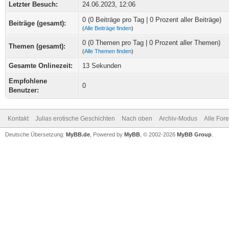
Letzter Besuch:
24.06.2023, 12:06
0 (0 Beiträge pro Tag | 0 Prozent aller Beiträge)
Beiträge (gesamt):
(
Alle Beiträge finden
)
0 (0 Themen pro Tag | 0 Prozent aller Themen)
Themen (gesamt):
(
Alle Themen finden
)
Gesamte Onlinezeit:
13 Sekunden
Empfohlene
0
Benutzer:
Kontakt
Julias erotische Geschichten
Nach oben
Archiv-Modus
Alle For
Deutsche Übersetzung:
MyBB.de
, Powered by
MyBB
, © 2002-2026
MyBB Group
.