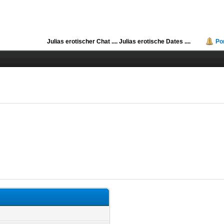
Julias erotischer Chat ....
Julias erotische Dates ....
Po