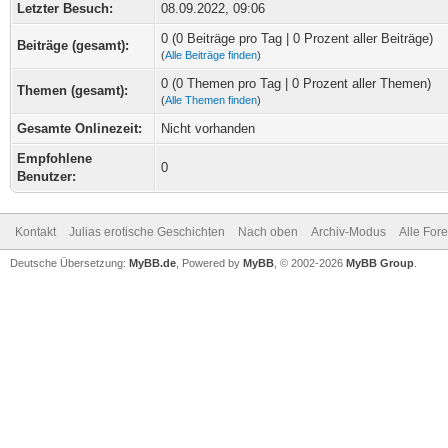
Letzter Besuch:
08.09.2022, 09:06
0 (0 Beiträge pro Tag | 0 Prozent aller Beiträge)
Beiträge (gesamt):
(
Alle Beiträge finden
)
0 (0 Themen pro Tag | 0 Prozent aller Themen)
Themen (gesamt):
(
Alle Themen finden
)
Gesamte Onlinezeit:
Nicht vorhanden
Empfohlene
0
Benutzer:
Kontakt
Julias erotische Geschichten
Nach oben
Archiv-Modus
Alle For
Deutsche Übersetzung:
MyBB.de
, Powered by
MyBB
, © 2002-2026
MyBB Group
.