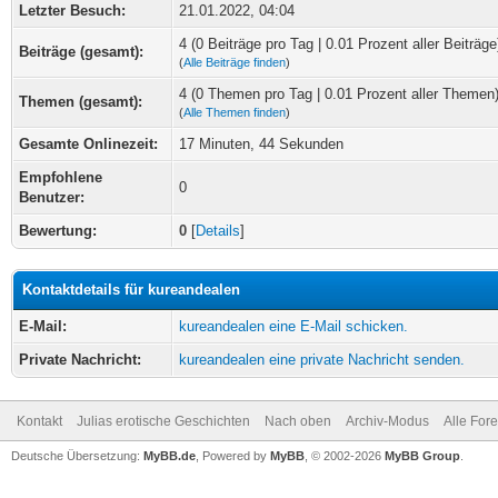
Letzter Besuch:
21.01.2022, 04:04
4 (0 Beiträge pro Tag | 0.01 Prozent aller Beiträge
Beiträge (gesamt):
(
Alle Beiträge finden
)
4 (0 Themen pro Tag | 0.01 Prozent aller Themen
Themen (gesamt):
(
Alle Themen finden
)
Gesamte Onlinezeit:
17 Minuten, 44 Sekunden
Empfohlene
0
Benutzer:
Bewertung:
0
[
Details
]
Kontaktdetails für kureandealen
E-Mail:
kureandealen eine E-Mail schicken.
Private Nachricht:
kureandealen eine private Nachricht senden.
Kontakt
Julias erotische Geschichten
Nach oben
Archiv-Modus
Alle For
Deutsche Übersetzung:
MyBB.de
, Powered by
MyBB
, © 2002-2026
MyBB Group
.