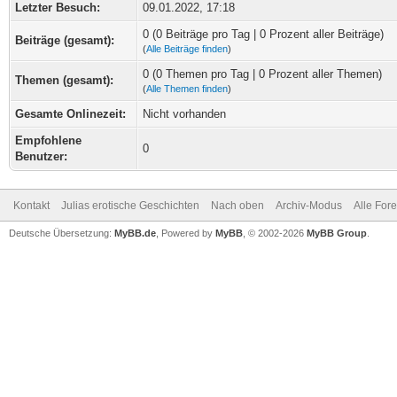
Letzter Besuch:
09.01.2022, 17:18
0 (0 Beiträge pro Tag | 0 Prozent aller Beiträge)
Beiträge (gesamt):
(
Alle Beiträge finden
)
0 (0 Themen pro Tag | 0 Prozent aller Themen)
Themen (gesamt):
(
Alle Themen finden
)
Gesamte Onlinezeit:
Nicht vorhanden
Empfohlene
0
Benutzer:
Kontakt
Julias erotische Geschichten
Nach oben
Archiv-Modus
Alle For
Deutsche Übersetzung:
MyBB.de
, Powered by
MyBB
, © 2002-2026
MyBB Group
.