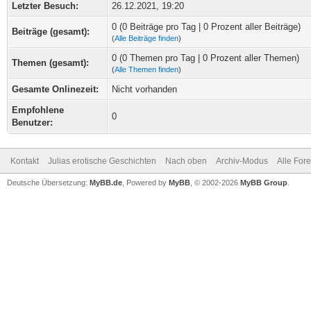
Letzter Besuch:
26.12.2021, 19:20
0 (0 Beiträge pro Tag | 0 Prozent aller Beiträge)
Beiträge (gesamt):
(
Alle Beiträge finden
)
0 (0 Themen pro Tag | 0 Prozent aller Themen)
Themen (gesamt):
(
Alle Themen finden
)
Gesamte Onlinezeit:
Nicht vorhanden
Empfohlene
0
Benutzer:
Kontakt
Julias erotische Geschichten
Nach oben
Archiv-Modus
Alle For
Deutsche Übersetzung:
MyBB.de
, Powered by
MyBB
, © 2002-2026
MyBB Group
.