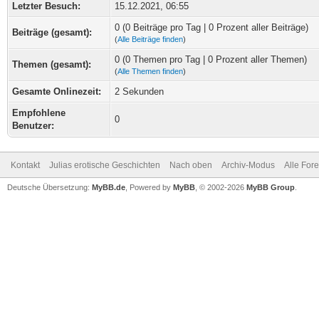
Letzter Besuch:
15.12.2021, 06:55
0 (0 Beiträge pro Tag | 0 Prozent aller Beiträge)
Beiträge (gesamt):
(
Alle Beiträge finden
)
0 (0 Themen pro Tag | 0 Prozent aller Themen)
Themen (gesamt):
(
Alle Themen finden
)
Gesamte Onlinezeit:
2 Sekunden
Empfohlene
0
Benutzer:
Kontakt
Julias erotische Geschichten
Nach oben
Archiv-Modus
Alle For
Deutsche Übersetzung:
MyBB.de
, Powered by
MyBB
, © 2002-2026
MyBB Group
.