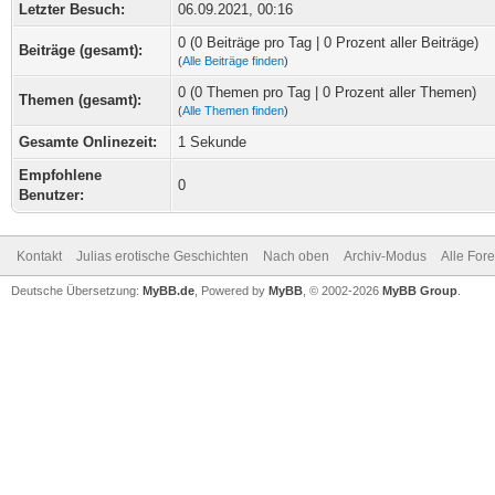
Letzter Besuch:
06.09.2021, 00:16
0 (0 Beiträge pro Tag | 0 Prozent aller Beiträge)
Beiträge (gesamt):
(
Alle Beiträge finden
)
0 (0 Themen pro Tag | 0 Prozent aller Themen)
Themen (gesamt):
(
Alle Themen finden
)
Gesamte Onlinezeit:
1 Sekunde
Empfohlene
0
Benutzer:
Kontakt
Julias erotische Geschichten
Nach oben
Archiv-Modus
Alle For
Deutsche Übersetzung:
MyBB.de
, Powered by
MyBB
, © 2002-2026
MyBB Group
.