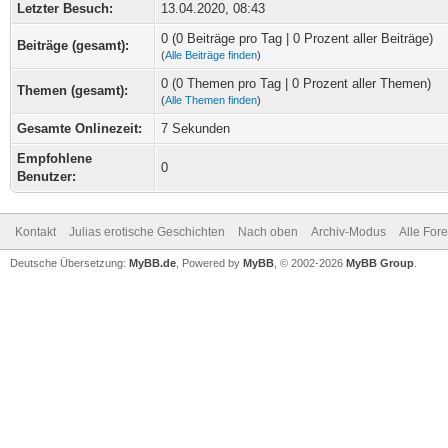
Letzter Besuch:
13.04.2020, 08:43
0 (0 Beiträge pro Tag | 0 Prozent aller Beiträge)
Beiträge (gesamt):
(
Alle Beiträge finden
)
0 (0 Themen pro Tag | 0 Prozent aller Themen)
Themen (gesamt):
(
Alle Themen finden
)
Gesamte Onlinezeit:
7 Sekunden
Empfohlene
0
Benutzer:
Kontakt
Julias erotische Geschichten
Nach oben
Archiv-Modus
Alle For
Deutsche Übersetzung:
MyBB.de
, Powered by
MyBB
, © 2002-2026
MyBB Group
.