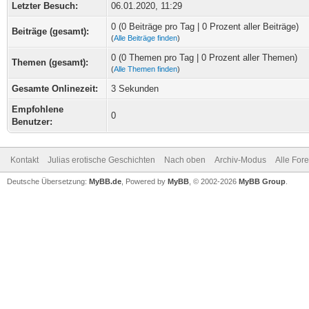
Letzter Besuch:
06.01.2020, 11:29
0 (0 Beiträge pro Tag | 0 Prozent aller Beiträge)
Beiträge (gesamt):
(
Alle Beiträge finden
)
0 (0 Themen pro Tag | 0 Prozent aller Themen)
Themen (gesamt):
(
Alle Themen finden
)
Gesamte Onlinezeit:
3 Sekunden
Empfohlene
0
Benutzer:
Kontakt
Julias erotische Geschichten
Nach oben
Archiv-Modus
Alle For
Deutsche Übersetzung:
MyBB.de
, Powered by
MyBB
, © 2002-2026
MyBB Group
.