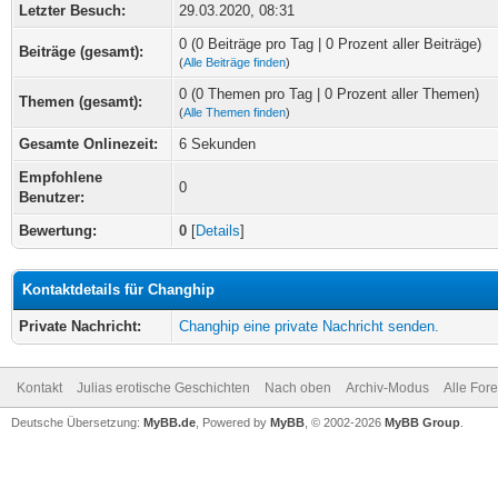
Letzter Besuch:
29.03.2020, 08:31
0 (0 Beiträge pro Tag | 0 Prozent aller Beiträge)
Beiträge (gesamt):
(
Alle Beiträge finden
)
0 (0 Themen pro Tag | 0 Prozent aller Themen)
Themen (gesamt):
(
Alle Themen finden
)
Gesamte Onlinezeit:
6 Sekunden
Empfohlene
0
Benutzer:
Bewertung:
0
[
Details
]
Kontaktdetails für Changhip
Private Nachricht:
Changhip eine private Nachricht senden.
Kontakt
Julias erotische Geschichten
Nach oben
Archiv-Modus
Alle For
Deutsche Übersetzung:
MyBB.de
, Powered by
MyBB
, © 2002-2026
MyBB Group
.