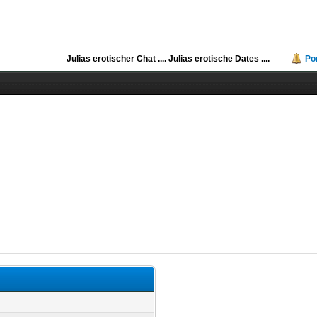
Julias erotischer Chat ....
Julias erotische Dates ....
Po