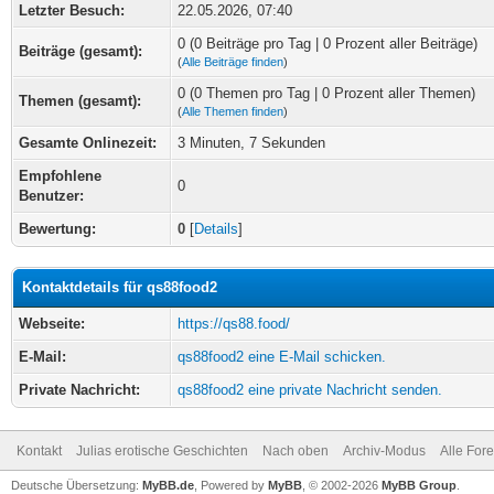
Letzter Besuch:
22.05.2026, 07:40
0 (0 Beiträge pro Tag | 0 Prozent aller Beiträge)
Beiträge (gesamt):
(
Alle Beiträge finden
)
0 (0 Themen pro Tag | 0 Prozent aller Themen)
Themen (gesamt):
(
Alle Themen finden
)
Gesamte Onlinezeit:
3 Minuten, 7 Sekunden
Empfohlene
0
Benutzer:
Bewertung:
0
[
Details
]
Kontaktdetails für qs88food2
Webseite:
https://qs88.food/
E-Mail:
qs88food2 eine E-Mail schicken.
Private Nachricht:
qs88food2 eine private Nachricht senden.
Kontakt
Julias erotische Geschichten
Nach oben
Archiv-Modus
Alle For
Deutsche Übersetzung:
MyBB.de
, Powered by
MyBB
, © 2002-2026
MyBB Group
.