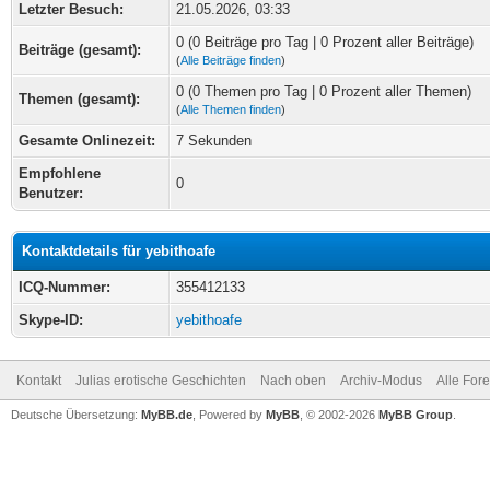
Letzter Besuch:
21.05.2026, 03:33
0 (0 Beiträge pro Tag | 0 Prozent aller Beiträge)
Beiträge (gesamt):
(
Alle Beiträge finden
)
0 (0 Themen pro Tag | 0 Prozent aller Themen)
Themen (gesamt):
(
Alle Themen finden
)
Gesamte Onlinezeit:
7 Sekunden
Empfohlene
0
Benutzer:
Kontaktdetails für yebithoafe
ICQ-Nummer:
355412133
Skype-ID:
yebithoafe
Kontakt
Julias erotische Geschichten
Nach oben
Archiv-Modus
Alle For
Deutsche Übersetzung:
MyBB.de
, Powered by
MyBB
, © 2002-2026
MyBB Group
.