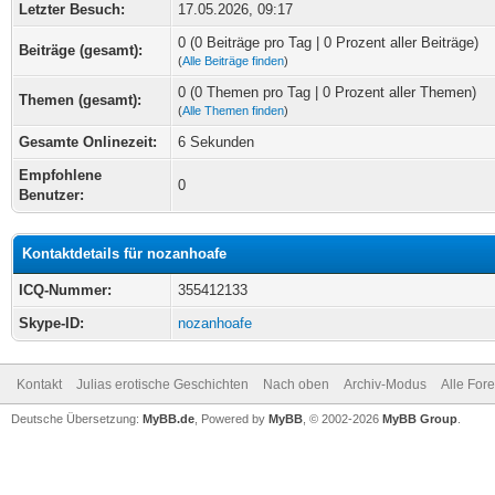
Letzter Besuch:
17.05.2026, 09:17
0 (0 Beiträge pro Tag | 0 Prozent aller Beiträge)
Beiträge (gesamt):
(
Alle Beiträge finden
)
0 (0 Themen pro Tag | 0 Prozent aller Themen)
Themen (gesamt):
(
Alle Themen finden
)
Gesamte Onlinezeit:
6 Sekunden
Empfohlene
0
Benutzer:
Kontaktdetails für nozanhoafe
ICQ-Nummer:
355412133
Skype-ID:
nozanhoafe
Kontakt
Julias erotische Geschichten
Nach oben
Archiv-Modus
Alle For
Deutsche Übersetzung:
MyBB.de
, Powered by
MyBB
, © 2002-2026
MyBB Group
.