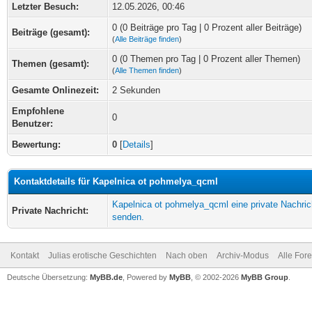
Letzter Besuch:
12.05.2026, 00:46
0 (0 Beiträge pro Tag | 0 Prozent aller Beiträge)
Beiträge (gesamt):
(
Alle Beiträge finden
)
0 (0 Themen pro Tag | 0 Prozent aller Themen)
Themen (gesamt):
(
Alle Themen finden
)
Gesamte Onlinezeit:
2 Sekunden
Empfohlene
0
Benutzer:
Bewertung:
0
[
Details
]
Kontaktdetails für Kapelnica ot pohmelya_qcml
Kapelnica ot pohmelya_qcml eine private Nachric
Private Nachricht:
senden.
Kontakt
Julias erotische Geschichten
Nach oben
Archiv-Modus
Alle For
Deutsche Übersetzung:
MyBB.de
, Powered by
MyBB
, © 2002-2026
MyBB Group
.