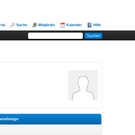
rtal
Suche
Mitglieder
Kalender
Hilfe
anielexigo