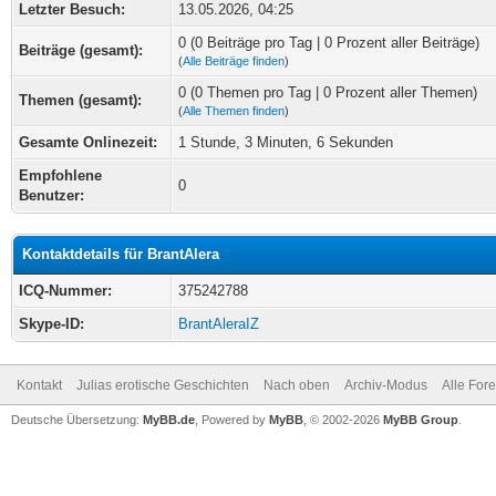
Letzter Besuch:
13.05.2026, 04:25
0 (0 Beiträge pro Tag | 0 Prozent aller Beiträge)
Beiträge (gesamt):
(
Alle Beiträge finden
)
0 (0 Themen pro Tag | 0 Prozent aller Themen)
Themen (gesamt):
(
Alle Themen finden
)
Gesamte Onlinezeit:
1 Stunde, 3 Minuten, 6 Sekunden
Empfohlene
0
Benutzer:
Kontaktdetails für BrantAlera
ICQ-Nummer:
375242788
Skype-ID:
BrantAleraIZ
Kontakt
Julias erotische Geschichten
Nach oben
Archiv-Modus
Alle For
Deutsche Übersetzung:
MyBB.de
, Powered by
MyBB
, © 2002-2026
MyBB Group
.