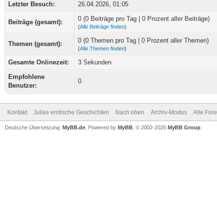
Letzter Besuch:
26.04.2026, 01:05
0 (0 Beiträge pro Tag | 0 Prozent aller Beiträge)
Beiträge (gesamt):
(
Alle Beiträge finden
)
0 (0 Themen pro Tag | 0 Prozent aller Themen)
Themen (gesamt):
(
Alle Themen finden
)
Gesamte Onlinezeit:
3 Sekunden
Empfohlene
0
Benutzer:
Kontakt
Julias erotische Geschichten
Nach oben
Archiv-Modus
Alle For
Deutsche Übersetzung:
MyBB.de
, Powered by
MyBB
, © 2002-2026
MyBB Group
.