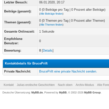
Letzter Besuch:
06.01.2020, 20:17
0 (0 Beiträge pro Tag | 0 Prozent aller Beiträge)
Beiträge (gesamt):
(
Alle Beiträge finden
)
0 (0 Themen pro Tag | 0 Prozent aller Themen)
Themen (gesamt):
(
Alle Themen finden
)
Gesamte Onlinezeit:
1 Sekunde
Empfohlene
0
Benutzer:
Bewertung:
0
[
Details
]
Kontaktdetails für BrucePrift
Private Nachricht:
BrucePrift eine private Nachricht senden.
Kontakt
Julias erotische Geschichten
Nach oben
Archiv-Modus
Alle For
Deutsche Übersetzung:
MyBB.de
, Powered by
MyBB
, © 2002-2026
MyBB Group
.