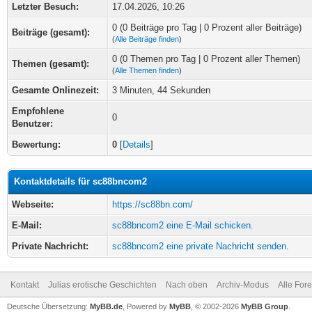
Letzter Besuch:
17.04.2026, 10:26
0 (0 Beiträge pro Tag | 0 Prozent aller Beiträge)
Beiträge (gesamt):
(
Alle Beiträge finden
)
0 (0 Themen pro Tag | 0 Prozent aller Themen)
Themen (gesamt):
(
Alle Themen finden
)
Gesamte Onlinezeit:
3 Minuten, 44 Sekunden
Empfohlene
0
Benutzer:
Bewertung:
0
[
Details
]
Kontaktdetails für sc88bncom2
Webseite:
https://sc88bn.com/
E-Mail:
sc88bncom2 eine E-Mail schicken.
Private Nachricht:
sc88bncom2 eine private Nachricht senden.
Kontakt
Julias erotische Geschichten
Nach oben
Archiv-Modus
Alle For
Deutsche Übersetzung:
MyBB.de
, Powered by
MyBB
, © 2002-2026
MyBB Group
.