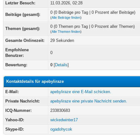
Letzter Besuch:
11.03.2026, 02:28
0 (0 Beiträge pro Tag | 0 Prozent aller Beiträge)
Beiträge (gesamt):
(
Alle Beiträge finden
)
0 (0 Themen pro Tag | 0 Prozent aller Themen)
Themen (gesamt):
(
Alle Themen finden
)
Gesamte Onlinezeit:
29 Sekunden
Empfohlene
0
Benutzer:
Bewertung:
0
[
Details
]
Kontaktdetails für apebyliraze
E-Mail:
apebyliraze eine E-Mail schicken.
Private Nachricht:
apebyliraze eine private Nachricht senden.
ICQ-Nummer:
233830683
Yahoo-ID:
wickedwinter17
Skype-ID:
ogadohycok