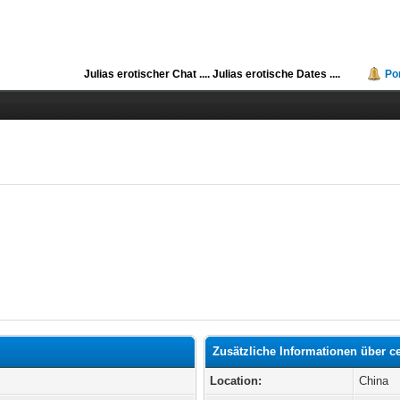
Julias erotischer Chat ....
Julias erotische Dates ....
Po
Zusätzliche Informationen über 
Location:
China