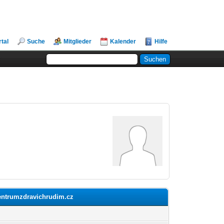
rtal
Suche
Mitglieder
Kalender
Hilfe
centrumzdravichrudim.cz