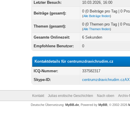
Letzter Besuch:
10.03.2026, 16:00
0 (0 Beiträge pro Tag | 0 Pro
Beiträge (gesamt):
(
Alle Beiträge finden
)
0 (0 Themen pro Tag | 0 Pro
Themen (gesamt):
(
Alle Themen finden
)
Gesamte Onlinezeit:
6 Sekunden
Empfohlene Benutzer:
0
Kontaktdetails für centrumzdravichrudim.cz
ICQ-Nummer:
337582317
Skype-ID:
centrumzdravichrudim.czAX
Kontakt
Julias erotische Geschichten
Nach oben
Archiv
Deutsche Übersetzung:
MyBB.de
, Powered by
MyBB
, © 2002-2026