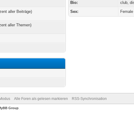
Bio:
club, d
zent aller Beiträge)
Sex:
Female
zent aller Themen)
-Modus
Alle Foren als gelesen markieren
RSS-Synchronisation
MyBB Group
.