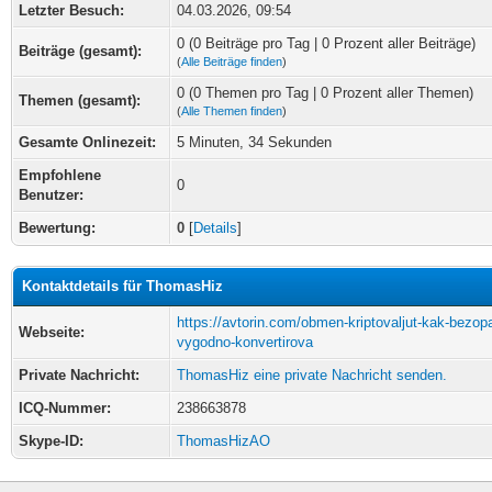
Letzter Besuch:
04.03.2026, 09:54
0 (0 Beiträge pro Tag | 0 Prozent aller Beiträge)
Beiträge (gesamt):
(
Alle Beiträge finden
)
0 (0 Themen pro Tag | 0 Prozent aller Themen)
Themen (gesamt):
(
Alle Themen finden
)
Gesamte Onlinezeit:
5 Minuten, 34 Sekunden
Empfohlene
0
Benutzer:
Bewertung:
0
[
Details
]
Kontaktdetails für ThomasHiz
https://avtorin.com/obmen-kriptovaljut-kak-bezopa
Webseite:
vygodno-konvertirova
Private Nachricht:
ThomasHiz eine private Nachricht senden.
ICQ-Nummer:
238663878
Skype-ID:
ThomasHizAO