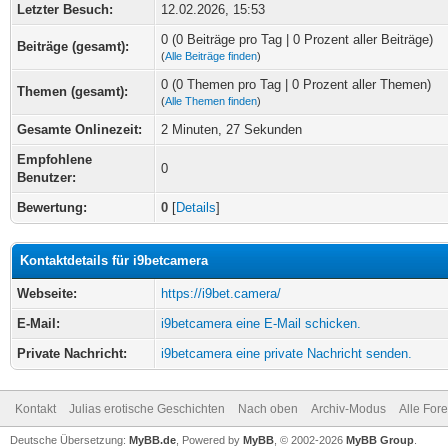
Letzter Besuch:
12.02.2026, 15:53
0 (0 Beiträge pro Tag | 0 Prozent aller Beiträge)
Beiträge (gesamt):
(
Alle Beiträge finden
)
0 (0 Themen pro Tag | 0 Prozent aller Themen)
Themen (gesamt):
(
Alle Themen finden
)
Gesamte Onlinezeit:
2 Minuten, 27 Sekunden
Empfohlene
0
Benutzer:
Bewertung:
0
[
Details
]
Kontaktdetails für i9betcamera
Webseite:
https://i9bet.camera/
E-Mail:
i9betcamera eine E-Mail schicken.
Private Nachricht:
i9betcamera eine private Nachricht senden.
Kontakt
Julias erotische Geschichten
Nach oben
Archiv-Modus
Alle For
Deutsche Übersetzung:
MyBB.de
, Powered by
MyBB
, © 2002-2026
MyBB Group
.