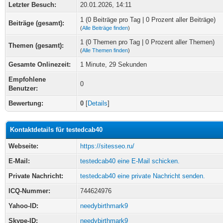
Letzter Besuch:
20.01.2026, 14:11
1 (0 Beiträge pro Tag | 0 Prozent aller Beiträge)
Beiträge (gesamt):
(
Alle Beiträge finden
)
1 (0 Themen pro Tag | 0 Prozent aller Themen)
Themen (gesamt):
(
Alle Themen finden
)
Gesamte Onlinezeit:
1 Minute, 29 Sekunden
Empfohlene
0
Benutzer:
Bewertung:
0
[
Details
]
Kontaktdetails für testedcab40
Webseite:
https://sitesseo.ru/
E-Mail:
testedcab40 eine E-Mail schicken.
Private Nachricht:
testedcab40 eine private Nachricht senden.
ICQ-Nummer:
744624976
Yahoo-ID:
needybirthmark9
Skype-ID:
needybirthmark9