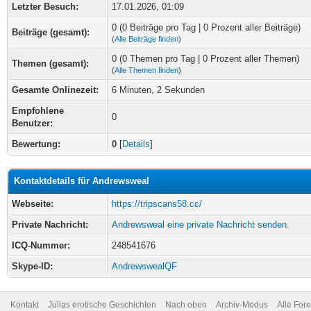
Letzter Besuch:
17.01.2026, 01:09
0 (0 Beiträge pro Tag | 0 Prozent aller Beiträge)
Beiträge (gesamt):
(
Alle Beiträge finden
)
0 (0 Themen pro Tag | 0 Prozent aller Themen)
Themen (gesamt):
(
Alle Themen finden
)
Gesamte Onlinezeit:
6 Minuten, 2 Sekunden
Empfohlene
0
Benutzer:
Bewertung:
0
[
Details
]
Kontaktdetails für Andrewsweal
Webseite:
https://tripscans58.cc/
Private Nachricht:
Andrewsweal eine private Nachricht senden.
ICQ-Nummer:
248541676
Skype-ID:
AndrewswealQF
Kontakt
Julias erotische Geschichten
Nach oben
Archiv-Modus
Alle For