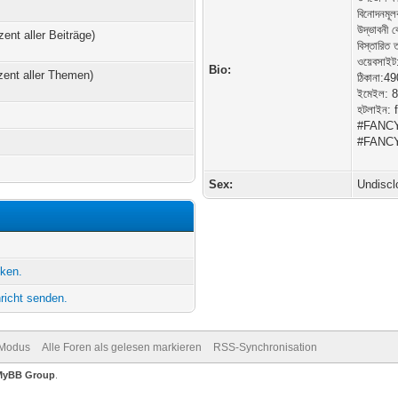
বিনোদনমূল
উদ্ভাবনী ব
zent aller Beiträge)
বিস্তারিত 
ওয়েবসাই
Bio:
zent aller Themen)
ঠিকানা:
ইমেইল: 
হটলাইন:
#FANCY
#FANCY
Sex:
Undiscl
cken.
hricht senden.
-Modus
Alle Foren als gelesen markieren
RSS-Synchronisation
MyBB Group
.