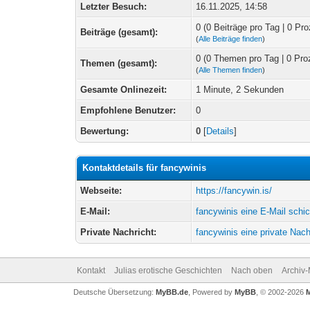
Letzter Besuch:
16.11.2025, 14:58
0 (0 Beiträge pro Tag | 0 Pro
Beiträge (gesamt):
(
Alle Beiträge finden
)
0 (0 Themen pro Tag | 0 Pro
Themen (gesamt):
(
Alle Themen finden
)
Gesamte Onlinezeit:
1 Minute, 2 Sekunden
Empfohlene Benutzer:
0
Bewertung:
0
[
Details
]
Kontaktdetails für fancywinis
Webseite:
https://fancywin.is/
E-Mail:
fancywinis eine E-Mail schi
Private Nachricht:
fancywinis eine private Nac
Kontakt
Julias erotische Geschichten
Nach oben
Archiv
Deutsche Übersetzung:
MyBB.de
, Powered by
MyBB
, © 2002-2026