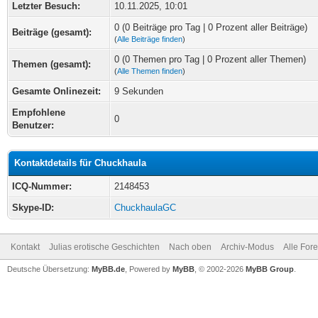
Letzter Besuch:
10.11.2025, 10:01
0 (0 Beiträge pro Tag | 0 Prozent aller Beiträge)
Beiträge (gesamt):
(
Alle Beiträge finden
)
0 (0 Themen pro Tag | 0 Prozent aller Themen)
Themen (gesamt):
(
Alle Themen finden
)
Gesamte Onlinezeit:
9 Sekunden
Empfohlene
0
Benutzer:
Kontaktdetails für Chuckhaula
ICQ-Nummer:
2148453
Skype-ID:
ChuckhaulaGC
Kontakt
Julias erotische Geschichten
Nach oben
Archiv-Modus
Alle For
Deutsche Übersetzung:
MyBB.de
, Powered by
MyBB
, © 2002-2026
MyBB Group
.