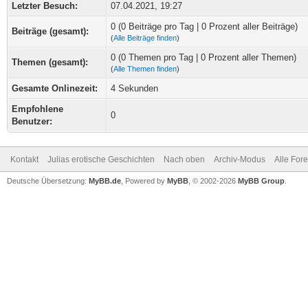
Letzter Besuch:
07.04.2021, 19:27
0 (0 Beiträge pro Tag | 0 Prozent aller Beiträge)
Beiträge (gesamt):
(
Alle Beiträge finden
)
0 (0 Themen pro Tag | 0 Prozent aller Themen)
Themen (gesamt):
(
Alle Themen finden
)
Gesamte Onlinezeit:
4 Sekunden
Empfohlene
0
Benutzer:
Kontakt
Julias erotische Geschichten
Nach oben
Archiv-Modus
Alle For
Deutsche Übersetzung:
MyBB.de
, Powered by
MyBB
, © 2002-2026
MyBB Group
.