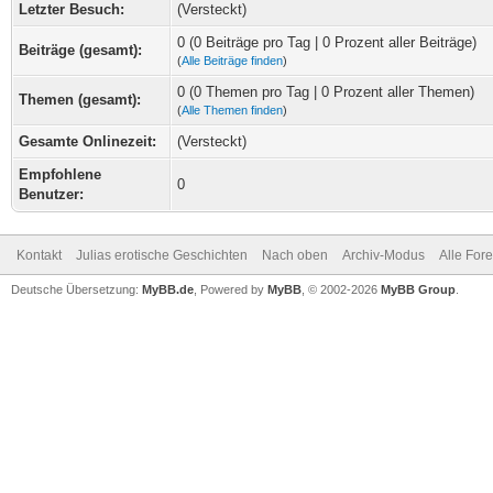
Letzter Besuch:
(Versteckt)
0 (0 Beiträge pro Tag | 0 Prozent aller Beiträge)
Beiträge (gesamt):
(
Alle Beiträge finden
)
0 (0 Themen pro Tag | 0 Prozent aller Themen)
Themen (gesamt):
(
Alle Themen finden
)
Gesamte Onlinezeit:
(Versteckt)
Empfohlene
0
Benutzer:
Kontakt
Julias erotische Geschichten
Nach oben
Archiv-Modus
Alle For
Deutsche Übersetzung:
MyBB.de
, Powered by
MyBB
, © 2002-2026
MyBB Group
.