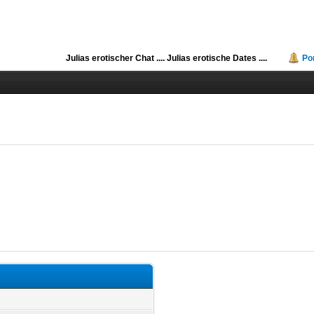
Julias erotischer Chat ....
Julias erotische Dates ....
Po