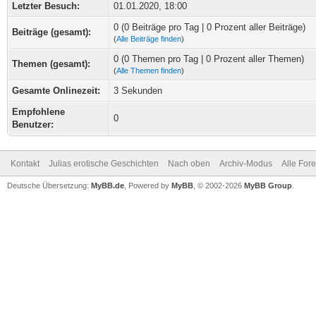
Letzter Besuch:
01.01.2020, 18:00
0 (0 Beiträge pro Tag | 0 Prozent aller Beiträge)
Beiträge (gesamt):
(
Alle Beiträge finden
)
0 (0 Themen pro Tag | 0 Prozent aller Themen)
Themen (gesamt):
(
Alle Themen finden
)
Gesamte Onlinezeit:
3 Sekunden
Empfohlene
0
Benutzer:
Kontakt
Julias erotische Geschichten
Nach oben
Archiv-Modus
Alle For
Deutsche Übersetzung:
MyBB.de
, Powered by
MyBB
, © 2002-2026
MyBB Group
.